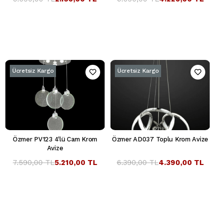
Ücretsiz Kargo
Ücretsiz Kargo
Özmer PV123 4'lü Cam Krom
Özmer AD037 Toplu Krom Avize
Avize
7.590,00 TL
5.210,00 TL
6.390,00 TL
4.390,00 TL