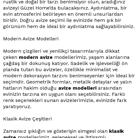
rustik ve doğal bir tarzı benimsiyor olun, aradığınız
avizeyi Güzel Home’da bulacaksınız. Aydınlatma, bir
evin atmosferini belirleyen en önemli unsurlardan
biridir. Doğru avize seçimi ile evinizde hem şık bir
görünüm hem de ideal bir aydınlatma sağlayabilirsiniz.
Modern Avize Modelleri
Modern çizgileri ve yenilikçi tasarımlarıyla dikkat
çeken
modern avize
modellerimiz, yaşam alanlarına
çağdaş bir dokunuş katıyor. Sadelik ve işlevselliği ön
planda tutan bu avizeler, özellikle minimalist ve
modern dekorasyon tarzını benimseyenler için ideal bir
seçimdir. Geometrik formlar, metalik detaylar ve yalın
hatların hakim olduğu
avize modelleri
arasından
evinizin tarzına en uygun olanı seçebilirsiniz. Farklı
renk seçenekleri sunan avizelerimizle, evinizde fark
yaratıyoruz.
Klasik Avize Çeşitleri
Zamansız şıklığın ve gösterişin simgesi olan
klasik
avize
modellerimiz, geleneksel ve ihtişamlı