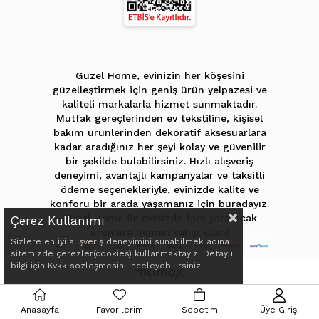
Güzel Home, evinizin her köşesini
güzelleştirmek için geniş ürün yelpazesi ve
kaliteli markalarla hizmet sunmaktadır.
Mutfak gereçlerinden ev tekstiline, kişisel
bakım ürünlerinden dekoratif aksesuarlara
kadar aradığınız her şeyi kolay ve güvenilir
bir şekilde bulabilirsiniz. Hızlı alışveriş
deneyimi, avantajlı kampanyalar ve taksitli
ödeme seçenekleriyle, evinizde kalite ve
konforu bir arada yaşamanız için buradayız.
Güzel Home ile evinizde fark yaratacak
Çerez Kullanımı
ürünlere hemen sahip olun!
Sizlere en iyi alışveriş deneyimini sunabilmek adına
sitemizde çerezler(cookies) kullanmaktayız. Detaylı
bilgi için Kvkk sözleşmesini inceleyebilirsiniz.
Anasayfa
Favorilerim
Sepetim
Üye Girişi