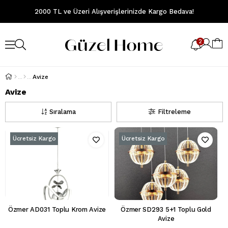
2000 TL ve Üzeri Alışverişlerinizde Kargo Bedava!
2
Avize
Avize
Sıralama
Filtreleme
Ücretsiz Kargo
Ücretsiz Kargo
Özmer AD031 Toplu Krom Avize
Özmer SD293 5+1 Toplu Gold
Avize