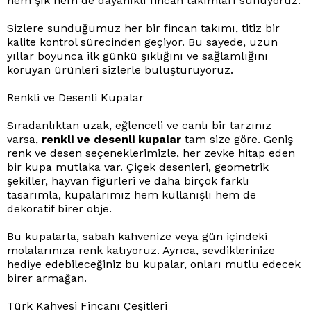
hem şık hem de dayanıklı fincan takımları sunuyoruz.
Sizlere sunduğumuz her bir fincan takımı, titiz bir
kalite kontrol sürecinden geçiyor. Bu sayede, uzun
yıllar boyunca ilk günkü şıklığını ve sağlamlığını
koruyan ürünleri sizlerle buluşturuyoruz.
Renkli ve Desenli Kupalar
Sıradanlıktan uzak, eğlenceli ve canlı bir tarzınız
varsa,
renkli ve desenli kupalar
tam size göre. Geniş
renk ve desen seçeneklerimizle, her zevke hitap eden
bir kupa mutlaka var. Çiçek desenleri, geometrik
şekiller, hayvan figürleri ve daha birçok farklı
tasarımla, kupalarımız hem kullanışlı hem de
dekoratif birer obje.
Bu kupalarla, sabah kahvenize veya gün içindeki
molalarınıza renk katıyoruz. Ayrıca, sevdiklerinize
hediye edebileceğiniz bu kupalar, onları mutlu edecek
birer armağan.
Türk Kahvesi Fincanı Çeşitleri