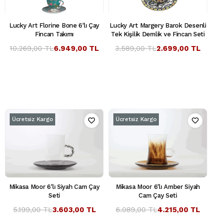
Lucky Art Florine Bone 6'lı Çay
Lucky Art Margery Barok Desenli
Fincan Takımı
Tek Kişilik Demlik ve Fincan Seti
10.269,00 TL
6.949,00 TL
3.589,00 TL
2.699,00 TL
Ücretsiz Kargo
Ücretsiz Kargo
Mikasa Moor 6'lı Siyah Cam Çay
Mikasa Moor 6'lı Amber Siyah
Seti
Cam Çay Seti
5.199,00 TL
3.603,00 TL
6.089,00 TL
4.215,00 TL