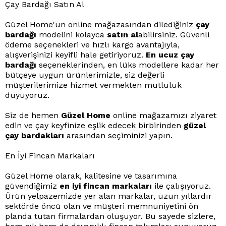
Çay Bardağı Satın Al
Güzel Home'un online mağazasından dilediğiniz
çay
bardağı
modelini kolayca
satın al
abilirsiniz. Güvenli
ödeme seçenekleri ve hızlı kargo avantajıyla,
alışverişinizi keyifli hale getiriyoruz.
En ucuz çay
bardağı
seçeneklerinden, en lüks modellere kadar her
bütçeye uygun ürünlerimizle, siz değerli
müşterilerimize hizmet vermekten mutluluk
duyuyoruz.
Siz de hemen
Güzel Home
online mağazamızı ziyaret
edin ve çay keyfinize eşlik edecek birbirinden
güzel
çay bardakları
arasından seçiminizi yapın.
En İyi Fincan Markaları
Güzel Home olarak, kalitesine ve tasarımına
güvendiğimiz
en iyi fincan markaları
ile çalışıyoruz.
Ürün yelpazemizde yer alan markalar, uzun yıllardır
sektörde öncü olan ve müşteri memnuniyetini ön
planda tutan firmalardan oluşuyor. Bu sayede sizlere,