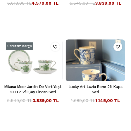
6.619,00 TL
4.579,00 TL
5.549,00 TL
3.839,00 TL
Ücretsiz Kargo
Mikasa Moor Jardin De Vert Yeşil
Lucky Art Luzia Bone 2'li Kupa
180 Cc 2'li Çay Fincan Seti
Seti
5.549,00 TL
3.839,00 TL
1.689,00 TL
1.145,00 TL