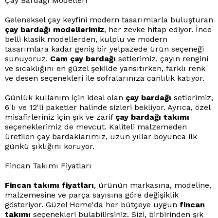
Çay Bardağı Modelleri
Geleneksel çay keyfini modern tasarımlarla buluşturan
çay bardağı modellerimiz
, her zevke hitap ediyor. İnce
belli klasik modellerden, kulplu ve modern
tasarımlara kadar geniş bir yelpazede ürün seçeneği
sunuyoruz.
Cam çay bardağı
setlerimiz, çayın rengini
ve sıcaklığını en güzel şekilde yansıtırken, farklı renk
ve desen seçenekleri ile sofralarınıza canlılık katıyor.
Günlük kullanım için ideal olan
çay bardağı
setlerimiz,
6'lı ve 12'li paketler halinde sizleri bekliyor. Ayrıca, özel
misafirleriniz için şık ve zarif
çay bardağı takımı
seçeneklerimiz de mevcut. Kaliteli malzemeden
üretilen çay bardaklarımız, uzun yıllar boyunca ilk
günkü şıklığını koruyor.
Fincan Takımı Fiyatları
Fincan takımı fiyatları
, ürünün markasına, modeline,
malzemesine ve parça sayısına göre değişiklik
gösteriyor. Güzel Home'da her bütçeye uygun
fincan
takımı
seçenekleri bulabilirsiniz. Sizi, birbirinden şık