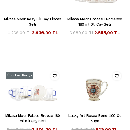
Mikasa Moor Rosy 6'lı Çay Fincan
Mikasa Moor Chateau Romance
Seti
180 ml 6'lı Çay Seti
4.239,00 TL
2.936,00 TL
3.689,00 TL
2.555,00 TL
Ücretsiz Kargo
Mikasa Moor Palace Breeze 180
Lucky Art Rosea Bone 400 Cc
ml 6'lı Çay Seti
Kupa
3.579,00 TL
2.474,00 TL
1.369,00 TL
929,00 TL