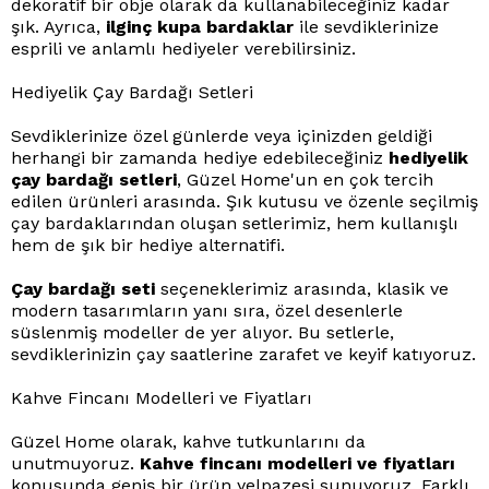
dekoratif bir obje olarak da kullanabileceğiniz kadar
şık. Ayrıca,
ilginç kupa bardaklar
ile sevdiklerinize
esprili ve anlamlı hediyeler verebilirsiniz.
Hediyelik Çay Bardağı Setleri
Sevdiklerinize özel günlerde veya içinizden geldiği
herhangi bir zamanda hediye edebileceğiniz
hediyelik
çay bardağı setleri
, Güzel Home'un en çok tercih
edilen ürünleri arasında. Şık kutusu ve özenle seçilmiş
çay bardaklarından oluşan setlerimiz, hem kullanışlı
hem de şık bir hediye alternatifi.
Çay bardağı seti
seçeneklerimiz arasında, klasik ve
modern tasarımların yanı sıra, özel desenlerle
süslenmiş modeller de yer alıyor. Bu setlerle,
sevdiklerinizin çay saatlerine zarafet ve keyif katıyoruz.
Kahve Fincanı Modelleri ve Fiyatları
Güzel Home olarak, kahve tutkunlarını da
unutmuyoruz.
Kahve fincanı modelleri ve fiyatları
konusunda geniş bir ürün yelpazesi sunuyoruz. Farklı