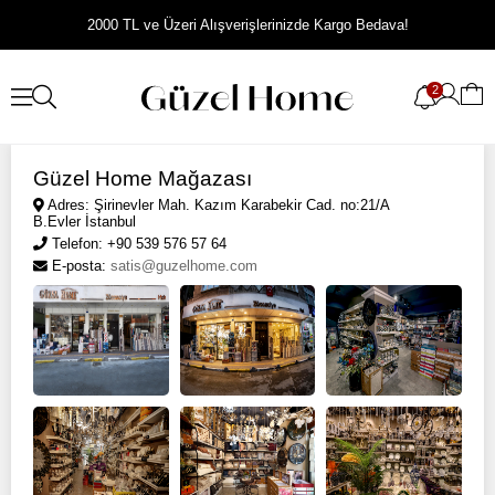
2000 TL ve Üzeri Alışverişlerinizde Kargo Bedava!
2
Güzel Home Mağazası
Adres: Şirinevler Mah. Kazım Karabekir Cad. no:21/A
B.Evler İstanbul
Telefon: +90 539 576 57 64
E-posta:
satis@guzelhome.com