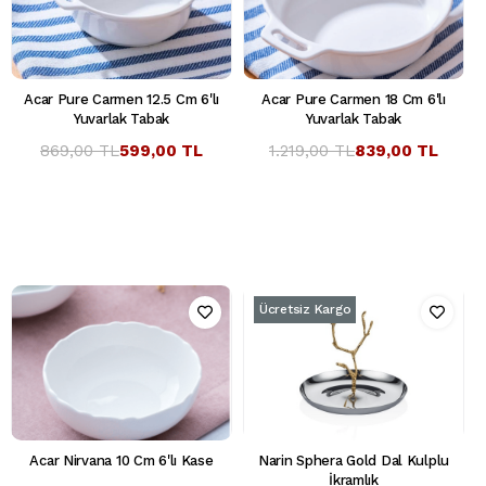
Acar Pure Carmen 12.5 Cm 6'lı
Acar Pure Carmen 18 Cm 6'lı
Yuvarlak Tabak
Yuvarlak Tabak
869,00 TL
599,00 TL
1.219,00 TL
839,00 TL
Ücretsiz Kargo
Acar Nirvana 10 Cm 6'lı Kase
Narin Sphera Gold Dal Kulplu
İkramlık