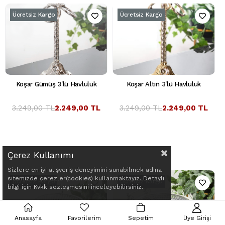
Ücretsiz Kargo
Ücretsiz Kargo
Koşar Gümüş 3'lü Havluluk
Koşar Altın 3'lü Havluluk
3.249,00 TL
2.249,00 TL
3.249,00 TL
2.249,00 TL
Çerez Kullanımı
Sizlere en iyi alışveriş deneyimini sunabilmek adına
sitemizde çerezler(cookies) kullanmaktayız. Detaylı
Ücretsiz Kargo
Ücretsiz Kargo
bilgi için Kvkk sözleşmesini inceleyebilirsiniz.
Anasayfa
Favorilerim
Sepetim
Üye Girişi