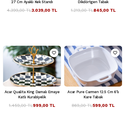
27 Cm Ayaklı Kek Standı
Dikdörtgen Tabak
4.399,00 TL
3.039,00 TL
1.219,00 TL
845,00 TL
Acar Qualita King Damalı Emaye
Acar Pure Carmen 12.5 Cm 6'lı
Katlı Kurabiyelik
Kare Tabak
1.459,00 TL
999,00 TL
869,00 TL
599,00 TL