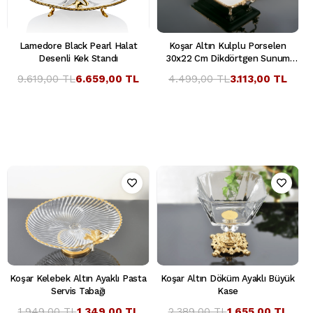
Lamedore Black Pearl Halat
Koşar Altın Kulplu Porselen
Desenli Kek Standı
30x22 Cm Dikdörtgen Sunum
Tabağı
9.619,00 TL
6.659,00 TL
4.499,00 TL
3.113,00 TL
Koşar Kelebek Altın Ayaklı Pasta
Koşar Altın Döküm Ayaklı Büyük
Servis Tabağı
Kase
1.949,00 TL
1.349,00 TL
2.389,00 TL
1.655,00 TL