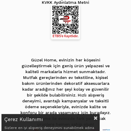
KVKK Aydınlatma Metni
Güzel Home, evinizin her köşesini
güzelleştirmek için geniş ürün yelpazesi ve
kaliteli markalarla hizmet sunmaktadır.
Mutfak gereçlerinden ev tekstiline, kişisel
bakım ürünlerinden dekoratif aksesuarlara
kadar aradığınız her şeyi kolay ve güvenilir
bir şekilde bulabilirsiniz. Hızlı alışveriş
deneyimi, avantajlı kampanyalar ve taksitli
ödeme seçenekleriyle, evinizde kalite ve
konforu bir arada yaşamanız için buradayız.
Güzel Home ile evinizde fark yaratacak
Çerez Kullanımı
ürünlere hemen sahip olun!
Sizlere en iyi alışveriş deneyimini sunabilmek adına