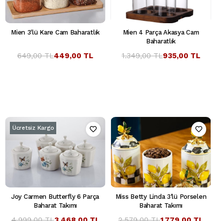
Mien 3'lü Kare Cam Baharatlık
Mien 4 Parça Akasya Cam
Baharatlık
649,00 TL
449,00 TL
1.349,00 TL
935,00 TL
Ücretsiz Kargo
Joy Carmen Butterfly 6 Parça
Miss Betty Linda 3'lü Porselen
Baharat Takımı
Baharat Takımı
4.999,00 TL
3.468,00 TL
2.579,00 TL
1.779,00 TL