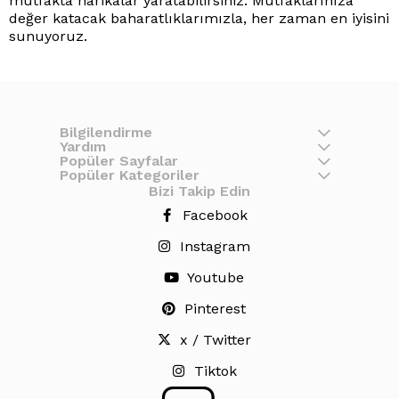
mutfakta harikalar yaratabilirsiniz. Mutfaklarınıza
değer katacak baharatlıklarımızla, her zaman en iyisini
sunuyoruz.
Bilgilendirme
Yardım
Popüler Sayfalar
Popüler Kategoriler
Bizi Takip Edin
Facebook
Instagram
Youtube
Pinterest
x / Twitter
Tiktok