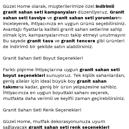
Güzel Home olarak, müşterilerimize özel
indirimli
granit sahan seti kampanyaları
düzenliyoruz.
Granit
sahan seti tavsiye
ve
granit sahan seti yorumları
nı
inceleyerek, ihtiyacınıza en uygun ürünü seçebilirsiniz.
Avantajlı fiyatlarla kaliteli granit sahan setlerine sahip
olmak için, kampanyalarımızı takip etmeyi unutmayın!
Bu sayede
granit tava
ve
granit tencere
gibi ürünleri
de indirimli bir şekilde satın alabilirsiniz.
Granit Sahan Seti Boyut Seçenekleri
Farklı pişirme ihtiyaçlarına uygun
granit sahan seti
boyut seçenekleri
sunuyoruz. Tek kişilik sahanlardan,
geniş aileler için ideal büyük boy
granit sahan
takımı
na kadar, geniş bir ürün yelpazesine sahibiz.
İhtiyacınıza en uygun boyuttaki sahanı seçerek,
mutfakta daha verimli ve keyifli zaman geçirebilirsiniz.
Granit Sahan Seti Renk Seçenekleri
Güzel Home, mutfak dekorasyonunuza uyum
sağlayacak
granit sahan seti renk seçenekleri