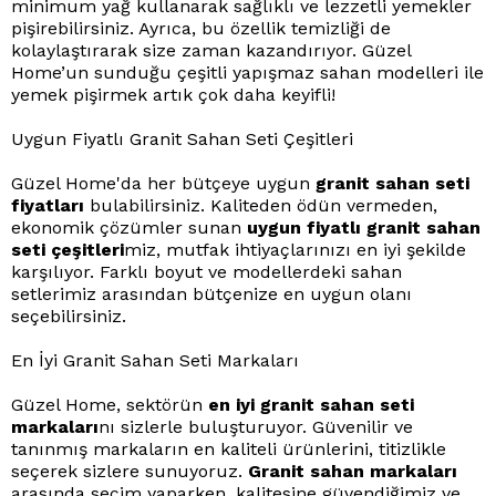
minimum yağ kullanarak sağlıklı ve lezzetli yemekler
pişirebilirsiniz. Ayrıca, bu özellik temizliği de
kolaylaştırarak size zaman kazandırıyor. Güzel
Home’un sunduğu çeşitli yapışmaz sahan modelleri ile
yemek pişirmek artık çok daha keyifli!
Uygun Fiyatlı Granit Sahan Seti Çeşitleri
Güzel Home'da her bütçeye uygun
granit sahan seti
fiyatları
bulabilirsiniz. Kaliteden ödün vermeden,
ekonomik çözümler sunan
uygun fiyatlı granit sahan
seti çeşitleri
miz, mutfak ihtiyaçlarınızı en iyi şekilde
karşılıyor. Farklı boyut ve modellerdeki sahan
setlerimiz arasından bütçenize en uygun olanı
seçebilirsiniz.
En İyi Granit Sahan Seti Markaları
Güzel Home, sektörün
en iyi granit sahan seti
markaları
nı sizlerle buluşturuyor. Güvenilir ve
tanınmış markaların en kaliteli ürünlerini, titizlikle
seçerek sizlere sunuyoruz.
Granit sahan markaları
arasında seçim yaparken, kalitesine güvendiğimiz ve