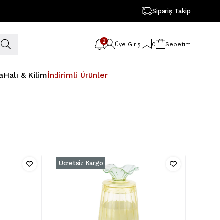
Sipariş Takip
2
Üye Girişi
0
Sepetim
a
Halı & Kilim
İndirimli Ürünler
Ücretsiz Kargo