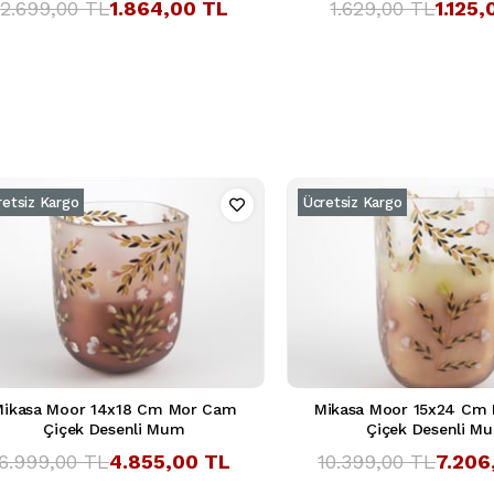
2.699,00 TL
1.864,00 TL
1.629,00 TL
1.125
retsiz Kargo
Ücretsiz Kargo
Mikasa Moor 14x18 Cm Mor Cam
Mikasa Moor 15x24 Cm
Çiçek Desenli Mum
Çiçek Desenli M
6.999,00 TL
4.855,00 TL
10.399,00 TL
7.206