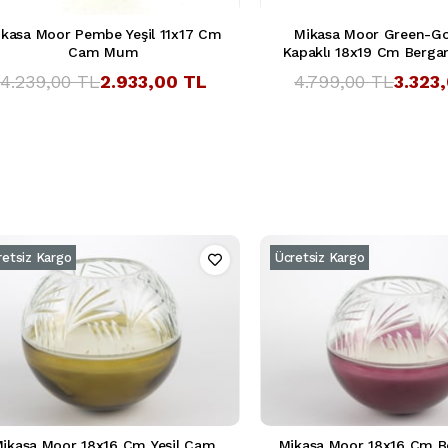
ikasa Moor Pembe Yeşil 11x17 Cm
Mikasa Moor Green-G
Cam Mum
Kapaklı 18x19 Cm Berg
4.239,00 TL
2.933,00 TL
4.799,00 TL
3.323
retsiz Kargo
Ücretsiz Kargo
ikasa Moor 18x16 Cm Yeşil Cam
Mikasa Moor 18x16 Cm 