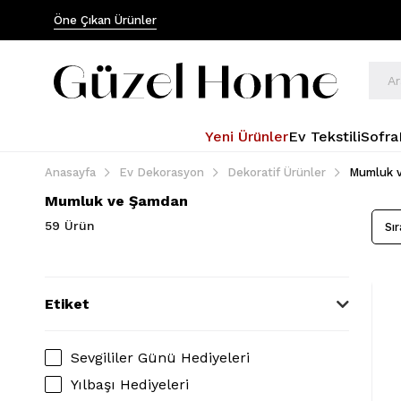
Öne Çıkan Ürünler
Yeni Ürünler
Ev Tekstili
Sofra
Anasayfa
Ev Dekorasyon
Dekoratif Ürünler
Mumluk 
Mumluk ve Şamdan
59 Ürün
Etiket
Sevgililer Günü Hediyeleri
Yılbaşı Hediyeleri