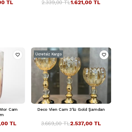
,00 TL
2.339,00 TL
1.621,00 TL
Ücretsiz Kargo
 Mor Cam
Deco Vien Cam 3'lü Gold Şamdan
um
,00 TL
3.669,00 TL
2.537,00 TL