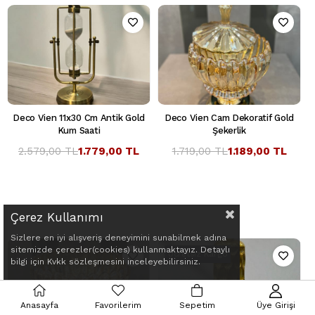
Deco Vien 11x30 Cm Antik Gold
Deco Vien Cam Dekoratif Gold
Kum Saati
Şekerlik
2.579,00 TL
1.779,00 TL
1.719,00 TL
1.189,00 TL
Çerez Kullanımı
Sizlere en iyi alışveriş deneyimini sunabilmek adına
sitemizde çerezler(cookies) kullanmaktayız. Detaylı
Ücretsiz Kargo
bilgi için Kvkk sözleşmesini inceleyebilirsiniz.
Anasayfa
Favorilerim
Sepetim
Üye Girişi