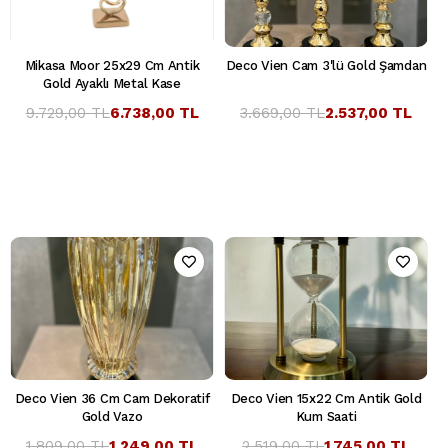
Mikasa Moor 25x29 Cm Antik
Deco Vien Cam 3'lü Gold Şamdan
Gold Ayaklı Metal Kase
9.729,00 TL
6.738,00 TL
3.669,00 TL
2.537,00 TL
Deco Vien 36 Cm Cam Dekoratif
Deco Vien 15x22 Cm Antik Gold
Gold Vazo
Kum Saati
1.809,00 TL
1.249,00 TL
2.519,00 TL
1.745,00 TL