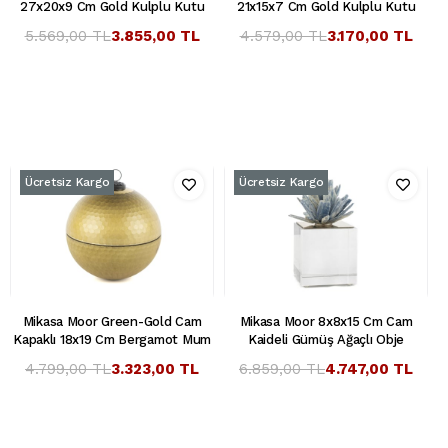
27x20x9 Cm Gold Kulplu Kutu
21x15x7 Cm Gold Kulplu Kutu
5.569,00 TL
3.855,00 TL
4.579,00 TL
3.170,00 TL
Ücretsiz Kargo
Ücretsiz Kargo
Mikasa Moor Green-Gold Cam
Mikasa Moor 8x8x15 Cm Cam
Kapaklı 18x19 Cm Bergamot Mum
Kaideli Gümüş Ağaçlı Obje
4.799,00 TL
3.323,00 TL
6.859,00 TL
4.747,00 TL