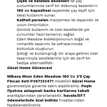
Çiçek ve kelebek desenleri
ile çay
sunumlarınıza zarif bir dokunuş kazandırır.
180 cc kapasitesi
sayesinde çay keyfi için
ideal kullanım sunar.
Kaliteli porselen
malzemesi ile dayanıklı ve
uzun ömürlüdür.
Günlük kullanım ve özel davetlerde şık
sunumlar hazırlamanızı sağlar.
Eden Meadow koleksiyonunun doğal ve
romantik tasarımı ile sofralarınızda
bütünlük oluşturur.
Şıklığı ve kullanışlılığı bir araya getiren özel
tasarımıyla sevdikleriniz için de zarif bir
hediye alternatifidir.
Güzel Home Güvencesi
Mikasa Moor Eden Meadow 180 Cc 2'li Çay
Fincan Seti P367.133471
modelini
Güzel Home
güvencesiyle güvenle satın alabilirsiniz.
Peşin
fiyatına anlaşmalı banka kartlarına taksit
avantajlarından yararlanabilir,
havale/EFT
ödemelerinde özel indirim
fırsatlarından
faydalanabilirsiniz