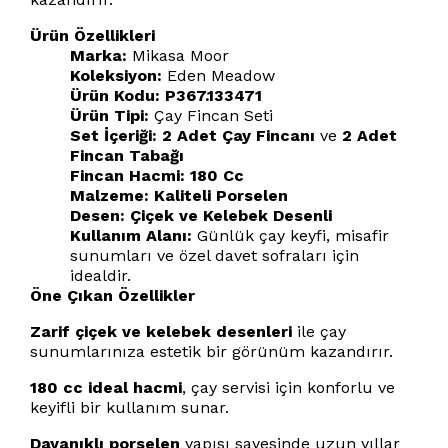
Ürün Özellikleri
Marka:
Mikasa Moor
Koleksiyon:
Eden Meadow
Ürün Kodu:
P367.133471
Ürün Tipi:
Çay Fincan Seti
Set İçeriği:
2 Adet Çay Fincanı
ve
2 Adet
Fincan Tabağı
Fincan Hacmi:
180 Cc
Malzeme:
Kaliteli Porselen
Desen:
Çiçek ve Kelebek Desenli
Kullanım Alanı:
Günlük çay keyfi, misafir
sunumları ve özel davet sofraları için
idealdir.
Öne Çıkan Özellikler
Zarif çiçek ve kelebek desenleri
ile çay
sunumlarınıza estetik bir görünüm kazandırır.
180 cc ideal hacmi
, çay servisi için konforlu ve
keyifli bir kullanım sunar.
Dayanıklı porselen
yapısı sayesinde uzun yıllar