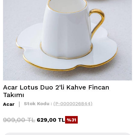
Acar Lotus Duo 2'li Kahve Fincan
Takımı
Stok Kodu
(P-0000026844)
Acar
909,00 TL
629,00 TL
31