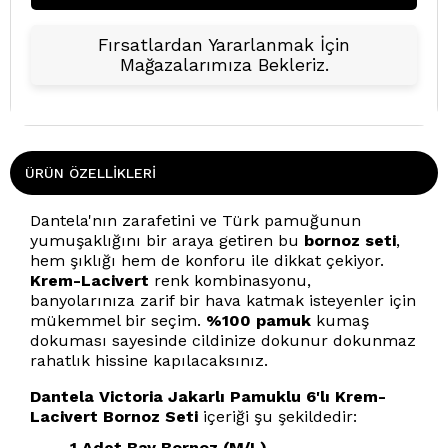
Fırsatlardan Yararlanmak İçin
Mağazalarımıza Bekleriz.
ÜRÜN ÖZELLIKLERI
Dantela'nın zarafetini ve Türk pamuğunun
yumuşaklığını bir araya getiren bu
bornoz seti
,
hem şıklığı hem de konforu ile dikkat çekiyor.
Krem-Lacivert
renk kombinasyonu,
banyolarınıza zarif bir hava katmak isteyenler için
mükemmel bir seçim.
%100 pamuk
kumaş
dokuması sayesinde cildinize dokunur dokunmaz
rahatlık hissine kapılacaksınız.
Dantela Victoria Jakarlı Pamuklu 6'lı Krem-
Lacivert Bornoz Seti
içeriği şu şekildedir:
1 Adet Bay Bornoz (M/L)