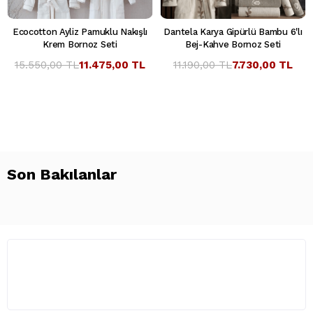
Ecocotton Ayliz Pamuklu Nakışlı
Dantela Karya Gipürlü Bambu 6'lı
Krem Bornoz Seti
Bej-Kahve Bornoz Seti
15.550,00 TL
11.475,00 TL
11.190,00 TL
7.730,00 TL
Son Bakılanlar