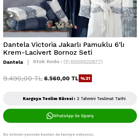
Dantela Victoria Jakarlı Pamuklu 6'lı
Krem-Lacivert Bornoz Seti
Stok Kodu
(P-0000022877)
Dantela
9.490,00 TL
6.560,00 TL
31
Kargoya Teslim Süresi
:
2 Tahmini Teslimat Tarihi
WhatsApp ile Sipariş
Bu ürünün yanında bunları da tavsiye ediyoruz.