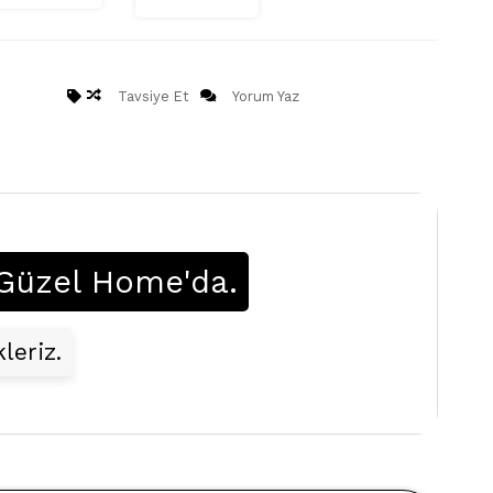
Tavsiye Et
Yorum Yaz
r Güzel Home'da.
leriz.