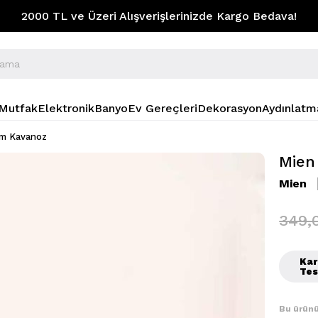
2000 TL ve Üzeri Alışverişlerinizde Kargo Bedava!
Mutfak
Elektronik
Banyo
Ev Gereçleri
Dekorasyon
Aydınlatm
am Kavanoz
Mien
Mien
349,
Kar
Tes
Bu ürünü