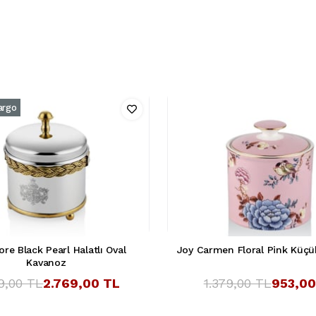
argo
re Black Pearl Halatlı Oval
Joy Carmen Floral Pink Küç
Kavanoz
9,00 TL
2.769,00 TL
1.379,00 TL
953,00