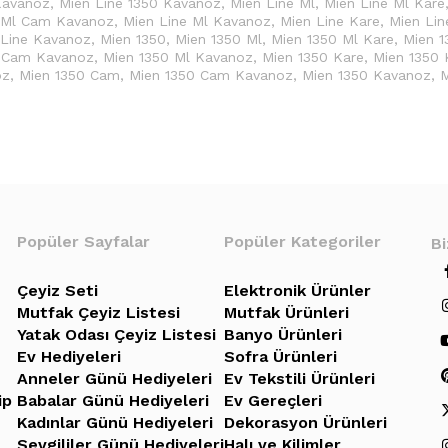
Kavanoz
,
Mien Line 1350 Kavanoz
,
Mien Line Ml
,
Mien Line Ml Kare
 Ml Cam Kavanoz
,
Mien Line Ml Kavanoz
,
Mien Line Kare
,
Mien Li
 Line Kavanoz
,
Mien 1350
,
Mien 1350 Ml
,
Mien 1350 Ml Kare
,
Mien 1
l Cam Kavanoz
,
Mien 1350 Ml Kavanoz
,
Mien 1350 Kare
,
Mien 1350
oz
,
Mien 1350 Cam
,
Mien 1350 Cam Kavanoz
,
Mien 1350 Kavanoz
,
M
Popüler Sayfalar
Popüler Kategoriler
Bi
Çeyiz Seti
Elektronik Ürünler
Mutfak Çeyiz Listesi
Mutfak Ürünleri
Yatak Odası Çeyiz Listesi
Banyo Ürünleri
Ev Hediyeleri
Sofra Ürünleri
Anneler Günü Hediyeleri
Ev Tekstili Ürünleri
ip
Babalar Günü Hediyeleri
Ev Gereçleri
Kadınlar Günü Hediyeleri
Dekorasyon Ürünleri
Sevgililer Günü Hediyeleri
Halı ve Kilimler