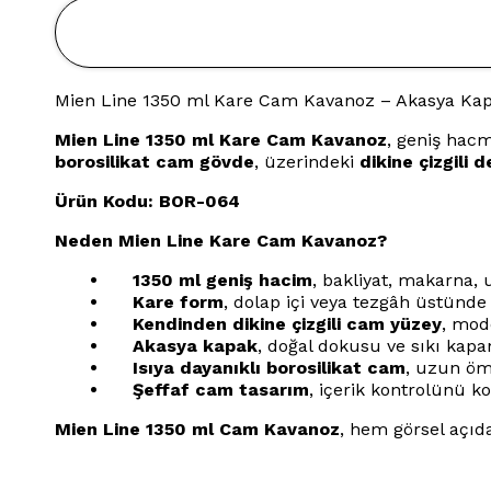
Mien Line 1350 ml Kare Cam Kavanoz – Akasya Kapa
Mien Line 1350 ml Kare Cam Kavanoz
, geniş hac
borosilikat cam gövde
, üzerindeki
dikine çizgili 
Ürün Kodu: BOR-064
Neden Mien Line Kare Cam Kavanoz?
•
1350 ml geniş hacim
, bakliyat, makarna, u
•
Kare form
, dolap içi veya tezgâh üstünde
•
Kendinden dikine çizgili cam yüzey
, mod
•
Akasya kapak
, doğal dokusu ve sıkı kapan
•
Isıya dayanıklı borosilikat cam
, uzun ömü
•
Şeffaf cam tasarım
, içerik kontrolünü kol
Mien Line 1350 ml Cam Kavanoz
, hem görsel açı