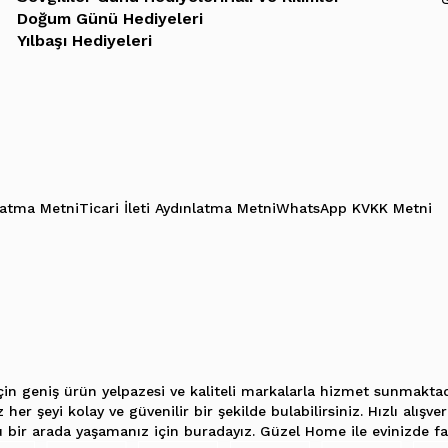
Doğum Günü Hediyeleri
Yılbaşı Hediyeleri
latma Metni
Ticari İleti Aydınlatma Metni
WhatsApp KVKK Metni
in geniş ürün yelpazesi ve kaliteli markalarla hizmet sunmaktadı
her şeyi kolay ve güvenilir bir şekilde bulabilirsiniz. Hızlı alışv
ru bir arada yaşamanız için buradayız. Güzel Home ile evinizde 