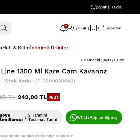
Sipariş Takip
2
Üye Girişi
0
Sepetim
a
Halı & Kilim
İndirimli Ürünler
< < Önceki Sayfaya Dön
 Line 1350 Ml Kare Cam Kavanoz
Stok Kodu
(P-0000028643)
00 TL
242,00 TL
31
goya
2 Tahmini
:
WhatsApp ile Sipariş
lim Süresi
Teslimat Tarihi
n yanında bunları da tavsiye ediyoruz.