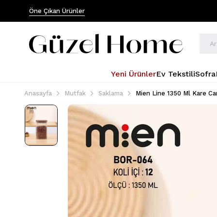
Öne Çıkan Ürünler
Yeni Ürünler
Ev Tekstili
Sofra
Anasayfa
Mutfak
Saklama
Mien Line 1350 Ml Kare C