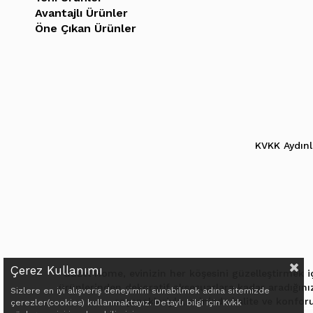
Avantajlı Ürünler
Öne Çıkan Ürünler
KVKK Aydın
Çerez Kullanımı
Güzel Home, evinizin her köşesini güzelleştirmek iç
ürünlerinden dekoratif aksesuarlara kadar aradığınız 
Sizlere en iyi alışveriş deneyimini sunabilmek adına sitemizde
seçenekleriyle, evinizde kalite ve konfo
çerezler(cookies) kullanmaktayız. Detaylı bilgi için Kvkk