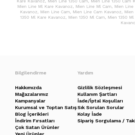
Kare Kavanoz
,
Mien Line 1350 Cam
,
Mien Line 1350 Cam 
Mien Line Ml Kare Kavanoz
,
Mien Line Ml Cam
,
Mien Line
Kavanoz
,
Mien Line Cam
,
Mien Line Cam Kavanoz
,
Mien
1350 Ml Kare Kavanoz
,
Mien 1350 Ml Cam
,
Mien 1350 M
Kavan
Bilgilendirme
Yardım
Hakkımızda
Gizlilik Sözleşmesi
Mağazalarımız
Kullanım Şartları
Kampanyalar
İade/İptal Koşulları
Kurumsal ve Toptan Satış
Sık Sorulan Sorular
Blog İçerikleri
Kolay İade
İndirim Fırsatları
Sipariş Sorgulama / Tak
Çok Satan Ürünler
Yeni Ürünler