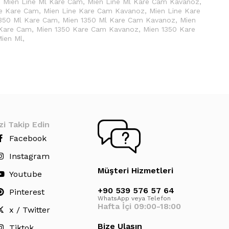
,
Mien Line Ml Kare Cam
,
Mien Line Ml Kare Cam Kavanoz
,
ne Kare Cam
,
Mien Line Kare Cam Kavanoz
,
Mien Line Kare
350 Ml Kare Cam
,
Mien 1350 Ml Kare Cam Kavanoz
,
Mien
 Kare Cam
,
Mien 1350 Kare Cam Kavanoz
,
Mien 1350 Kare
ien Ml
,
zi Takip Edin
Facebook
Instagram
Müşteri Hizmetleri
Youtube
+90 539 576 57 64
Pinterest
WhatsApp veya Telefon
Hafta İçi 09:00-18:00
x / Twitter
Bize Ulaşın
Tiktok