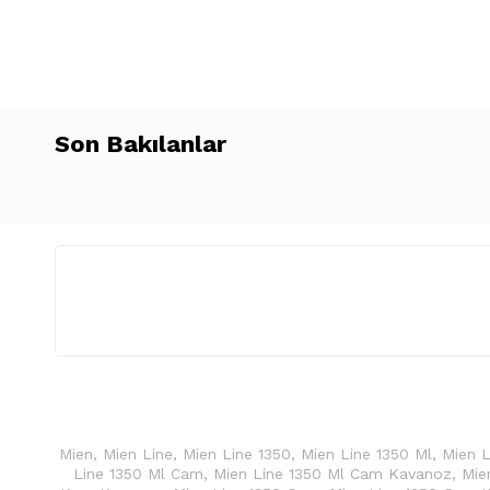
Son Bakılanlar
Mien
,
Mien Line
,
Mien Line 1350
,
Mien Line 1350 Ml
,
Mien L
Line 1350 Ml Cam
,
Mien Line 1350 Ml Cam Kavanoz
,
Mie