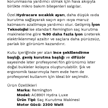
korunmasına yardımcı olmak için hava akışıyla
birlikte mikro bakım bileşenleri salgılar.
Özel
Hydracare sıcaklık ayarı
, daha düşük ısıda
kurutma sağlayarak saçın aşırı ısıya maruz
kalmasını azaltmaya yardımcı olur. Gelişmiş
İyon
Teknolojisi
ise standart Remington saç kurutma
makinelerine göre
%90 daha fazla iyon
üreterek
elektriklenmeyi azaltır ve saçlara daha pürüzsüz,
parlak bir görünüm kazandırır.
Kutu içeriğinde yer alan
ince şekillendirme
başlığı
,
geniş kurutma başlığı
ve
difüzör
sayesinde ister profesyonel fön görünümü ister
doğal bukleler kolayca oluşturulabilir. Şık ve
ergonomik tasarımıyla hem evde hem de
profesyonel kullanım için ideal bir seçimdir.
Ürün Özellikleri
Marka:
Remington
Model:
AC8901 Hydra Luxe
Ürün Tipi:
Saç Kurutma Makinesi
Motor Gücü:
2300 Watt