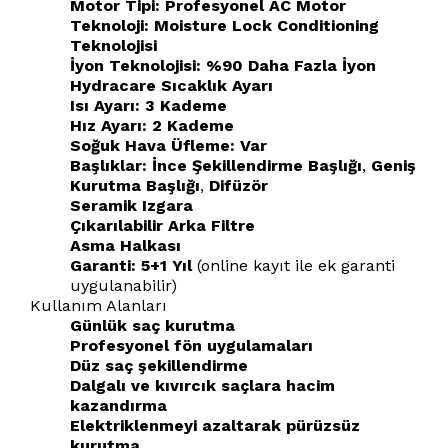
Motor Tipi:
Profesyonel AC Motor
Teknoloji:
Moisture Lock Conditioning
Teknolojisi
İyon Teknolojisi:
%90 Daha Fazla İyon
Hydracare Sıcaklık Ayarı
Isı Ayarı:
3 Kademe
Hız Ayarı:
2 Kademe
Soğuk Hava Üfleme:
Var
Başlıklar:
İnce Şekillendirme Başlığı
,
Geniş
Kurutma Başlığı
,
Difüzör
Seramik Izgara
Çıkarılabilir Arka Filtre
Asma Halkası
Garanti:
5+1 Yıl
(online kayıt ile ek garanti
uygulanabilir)
Kullanım Alanları
Günlük saç kurutma
Profesyonel fön uygulamaları
Düz saç şekillendirme
Dalgalı ve kıvırcık saçlara hacim
kazandırma
Elektriklenmeyi azaltarak pürüzsüz
kurutma